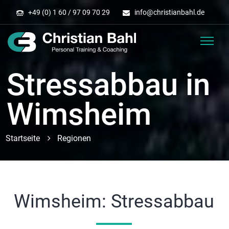
+49 (0) 1 60 / 97 09 70 29
info
@
christianbahl.de
Stressabbau in
Wimsheim
Startseite
Regionen
Wimsheim: Stressabbau