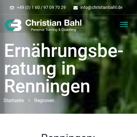
+49 (0) 1 60 / 97 09 70 29
info
@
christianbahl.de
Ernäh­rungs­be­
ra­tung in
Renningen
Startseite
Regionen